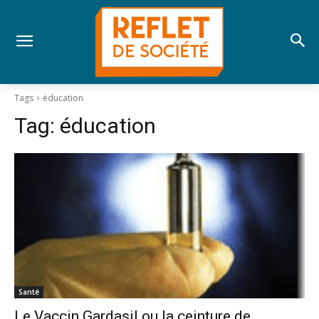
Tags
éducation
Tag:
éducation
Santé
Le Vaccin Gardasil ou la ceinture de