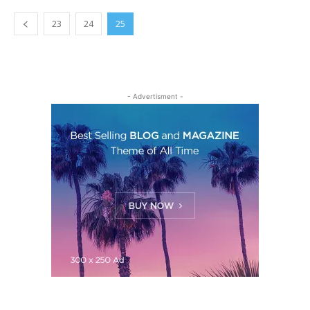
23
24
25
- Advertisment -