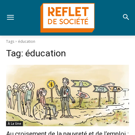
Tags
éducation
Tag:
éducation
À La Une
Au croisement de la pauvreté et de l’emploi :