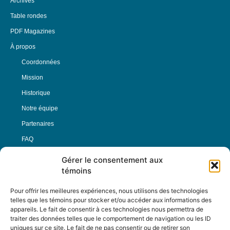
Archives
Table rondes
PDF Magazines
À propos
Coordonnées
Mission
Historique
Notre équipe
Partenaires
FAQ
Gérer le consentement aux
Offre d’emploi
témoins
Conditions générales
Pour offrir les meilleures expériences, nous utilisons des technologies
telles que les témoins pour stocker et/ou accéder aux informations des
appareils. Le fait de consentir à ces technologies nous permettra de
Nous Suivre
traiter des données telles que le comportement de navigation ou les ID
uniques sur ce site. Le fait de ne pas consentir ou de retirer son