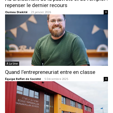
repenser le dernier recours
Oumou Diakité
-
23 janvier 2026
0
À La Une
Quand l’entrepreneuriat entre en classe
Équipe Reflet de Société
-
5 Décembre 2025
0