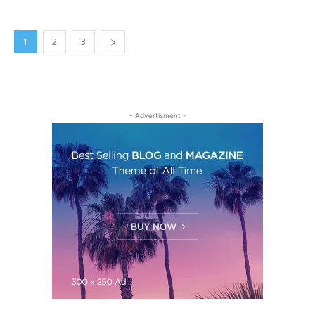
1
2
3
- Advertisment -