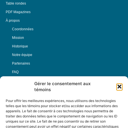
Table rondes
PDF Magazines
À propos
Coordonnées
Mission
Historique
Notre équipe
Partenaires
FAQ
Gérer le consentement aux
Offre d’emploi
témoins
Conditions générales
Pour offrir les meilleures expériences, nous utilisons des technologies
telles que les témoins pour stocker et/ou accéder aux informations des
appareils. Le fait de consentir à ces technologies nous permettra de
Nous Suivre
traiter des données telles que le comportement de navigation ou les ID
uniques sur ce site. Le fait de ne pas consentir ou de retirer son
consentement peut avoir un effet négatif sur certaines caractéristiques