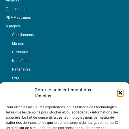
Archives
Table rondes
PDF Magazines
À propos
Coordonnées
Mission
Historique
Notre équipe
Partenaires
FAQ
Gérer le consentement aux
Offre d’emploi
témoins
Conditions générales
Pour offrir les meilleures expériences, nous utilisons des technologies
telles que les témoins pour stocker et/ou accéder aux informations des
appareils. Le fait de consentir à ces technologies nous permettra de
Nous Suivre
traiter des données telles que le comportement de navigation ou les ID
uniques sur ce site. Le fait de ne pas consentir ou de retirer son