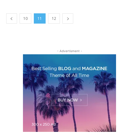
10
11
12
- Advertisment -