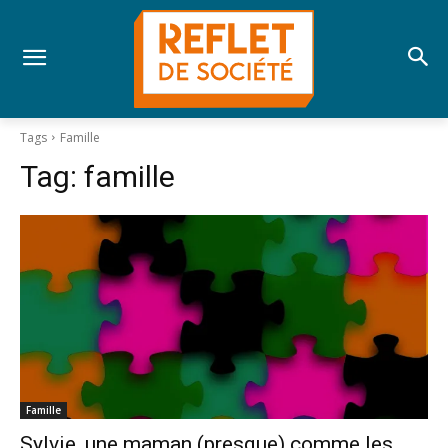
Tags
Famille
Tag:
famille
Famille
Sylvie, une maman (presque) comme les