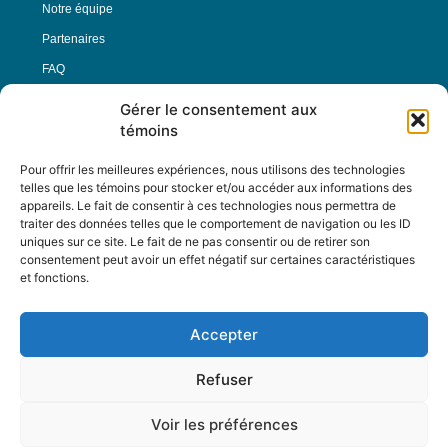
Notre équipe
Partenaires
FAQ
Gérer le consentement aux
Offre d’emploi
témoins
Conditions générales
Pour offrir les meilleures expériences, nous utilisons des technologies
telles que les témoins pour stocker et/ou accéder aux informations des
appareils. Le fait de consentir à ces technologies nous permettra de
Nous Suivre
traiter des données telles que le comportement de navigation ou les ID
uniques sur ce site. Le fait de ne pas consentir ou de retirer son
consentement peut avoir un effet négatif sur certaines caractéristiques
et fonctions.
Contactez-nous :
journal@journaldelarue.ca
Accepter
12-3894 rue Sainte-Catherine Est,
Montréal, Qc, H1W 2G4
Refuser
TÉL : 514-256-9000
SANS-FRAIS : 1-877-256-9009
Voir les préférences