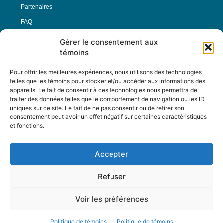
Partenaires
FAQ
Gérer le consentement aux
Offre d’emploi
témoins
Conditions générales
Pour offrir les meilleures expériences, nous utilisons des technologies
telles que les témoins pour stocker et/ou accéder aux informations des
appareils. Le fait de consentir à ces technologies nous permettra de
Nous Suivre
traiter des données telles que le comportement de navigation ou les ID
uniques sur ce site. Le fait de ne pas consentir ou de retirer son
consentement peut avoir un effet négatif sur certaines caractéristiques
et fonctions.
Contactez-nous :
journal@journaldelarue.ca
Accepter
12-3894 rue Sainte-Catherine Est,
Montréal, Qc, H1W 2G4
Refuser
TÉL : 514-256-9000
SANS-FRAIS : 1-877-256-9009
Voir les préférences
© Reflet de Société -
Politique d'utilisation
Politique de témoins
Politique de témoins