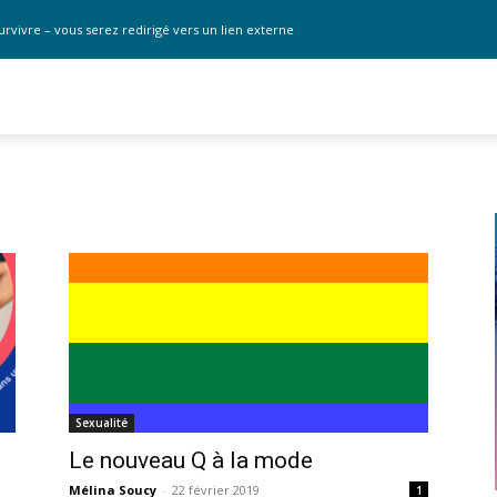
urvivre – vous serez redirigé vers un lien externe
Sexualité
Le nouveau Q à la mode
Mélina Soucy
-
22 février 2019
1