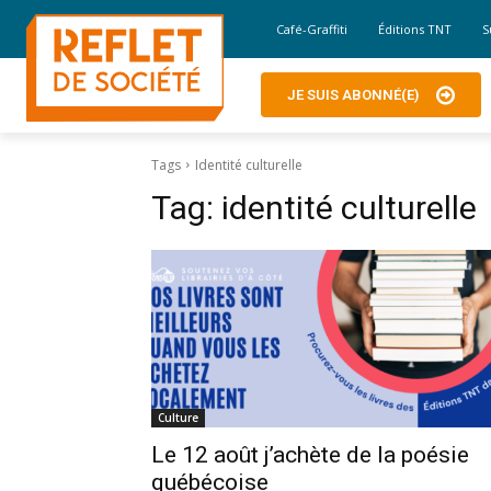
Café-Graffiti
Éditions TNT
S
JE SUIS ABONNÉ(E)
Tags
Identité culturelle
Tag:
identité culturelle
Culture
Le 12 août j’achète de la poésie
québécoise