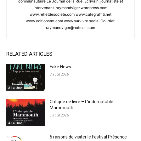
communautaire Le Journal de la Rue. Écrivain, journaliste et
intervenant. raymondviger.wordpress.com
www.refletdesociete.com www.cafegraffiti.net
www.editionstnt.com www.survivre.social Courriel:
raymondviger@hotmail.com
RELATED ARTICLES
Fake News
7 août 2026
À La Une
Critique de livre – L’indomptable
Mammouth
3 août 2026
À La Une
5 raisons de visiter le Festival Présence