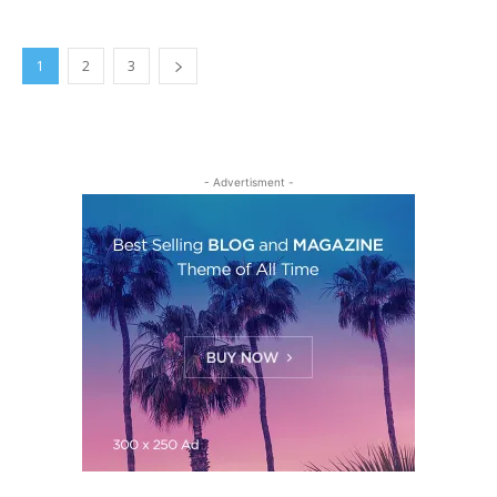
1
2
3
- Advertisment -