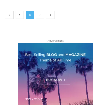
5
6
7
- Advertisment -