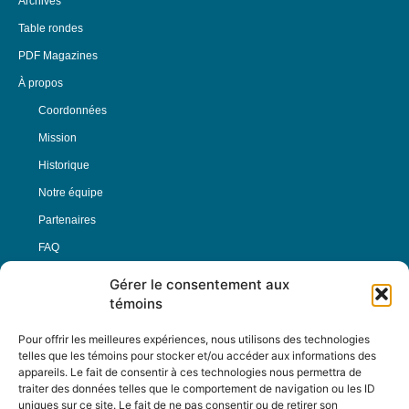
Archives
Table rondes
PDF Magazines
À propos
Coordonnées
Mission
Historique
Notre équipe
Partenaires
FAQ
Gérer le consentement aux
Offre d’emploi
témoins
Conditions générales
Pour offrir les meilleures expériences, nous utilisons des technologies
telles que les témoins pour stocker et/ou accéder aux informations des
appareils. Le fait de consentir à ces technologies nous permettra de
Nous Suivre
traiter des données telles que le comportement de navigation ou les ID
uniques sur ce site. Le fait de ne pas consentir ou de retirer son