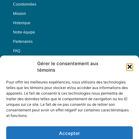
Coordonnées
Mission
Historique
Notre équipe
Partenaires
FAQ
Gérer le consentement aux
Offre d’emploi
témoins
Conditions générales
Pour offrir les meilleures expériences, nous utilisons des technologies
telles que les témoins pour stocker et/ou accéder aux informations des
appareils. Le fait de consentir à ces technologies nous permettra de
Nous Suivre
traiter des données telles que le comportement de navigation ou les ID
uniques sur ce site. Le fait de ne pas consentir ou de retirer son
consentement peut avoir un effet négatif sur certaines caractéristiques
et fonctions.
Contactez-nous :
journal@journaldelarue.ca
Accepter
12-3894 rue Sainte-Catherine Est,