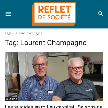
Tags
Laurent Champagne
Tag:
Laurent Champagne
À La Une
Les suicides en milieu carcéral : Saisons de