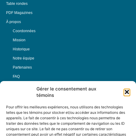
Table rondes
PDF Magazines
À propos
Coordonnées
Mission
Historique
Notre équipe
Partenaires
FAQ
Gérer le consentement aux
Offre d’emploi
témoins
Conditions générales
Pour offrir les meilleures expériences, nous utilisons des technologies
telles que les témoins pour stocker et/ou accéder aux informations des
appareils. Le fait de consentir à ces technologies nous permettra de
Nous Suivre
traiter des données telles que le comportement de navigation ou les ID
uniques sur ce site. Le fait de ne pas consentir ou de retirer son
consentement peut avoir un effet négatif sur certaines caractéristiques