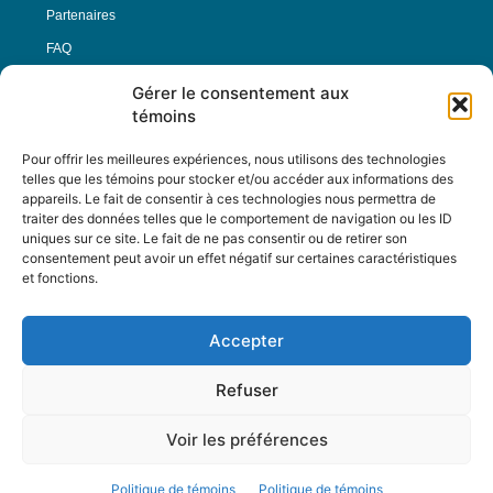
Partenaires
FAQ
Gérer le consentement aux
Offre d’emploi
témoins
Conditions générales
Pour offrir les meilleures expériences, nous utilisons des technologies
telles que les témoins pour stocker et/ou accéder aux informations des
appareils. Le fait de consentir à ces technologies nous permettra de
Nous Suivre
traiter des données telles que le comportement de navigation ou les ID
uniques sur ce site. Le fait de ne pas consentir ou de retirer son
consentement peut avoir un effet négatif sur certaines caractéristiques
et fonctions.
Contactez-nous :
journal@journaldelarue.ca
Accepter
12-3894 rue Sainte-Catherine Est,
Montréal, Qc, H1W 2G4
Refuser
TÉL : 514-256-9000
SANS-FRAIS : 1-877-256-9009
Voir les préférences
© Reflet de Société -
Politique d'utilisation
Politique de témoins
Politique de témoins