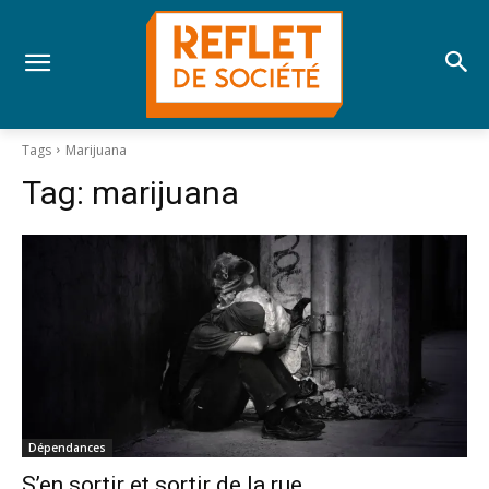
Tags
Marijuana
Tag:
marijuana
Dépendances
S’en sortir et sortir de la rue