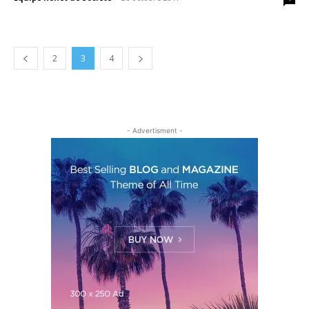
2
3
4
- Advertisment -