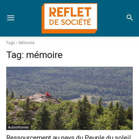
Tags
Mémoire
Tag:
mémoire
Autochtones
Ressourcement au pays du Peuple du soleil