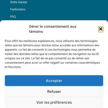
Notre équipe
Partenaires
FAQ
Gérer le consentement aux
Offre d’emploi
témoins
Conditions générales
Pour offrir les meilleures expériences, nous utilisons des technologies
telles que les témoins pour stocker et/ou accéder aux informations des
appareils. Le fait de consentir à ces technologies nous permettra de
Nous Suivre
traiter des données telles que le comportement de navigation ou les ID
uniques sur ce site. Le fait de ne pas consentir ou de retirer son
consentement peut avoir un effet négatif sur certaines caractéristiques
et fonctions.
Contactez-nous :
journal@journaldelarue.ca
Accepter
12-3894 rue Sainte-Catherine Est,
Montréal, Qc, H1W 2G4
Refuser
TÉL : 514-256-9000
SANS-FRAIS : 1-877-256-9009
Voir les préférences