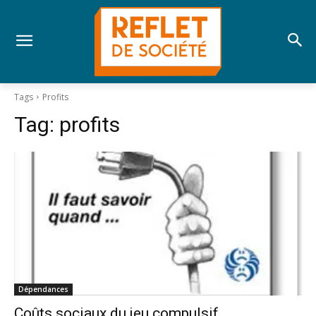
Tags
Profits
Tag:
profits
Dépendances
Coûts sociaux du jeu compulsif