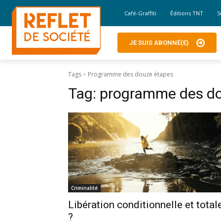
Café-Graffiti
Éditions TNT
S
JE SUIS ABONNÉ(E)
Tags
Programme des douze étapes
Tag:
programme des do
Criminalité
Libération conditionnelle et total
?