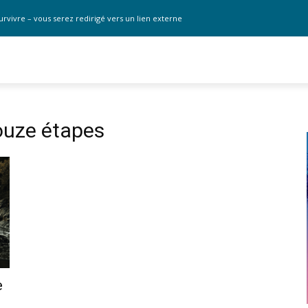
urvivre – vous serez redirigé vers un lien externe
uze étapes
e