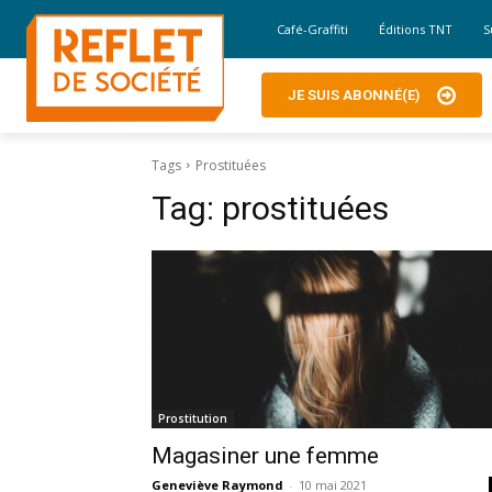
Café-Graffiti
Éditions TNT
S
JE SUIS ABONNÉ(E)
Tags
Prostituées
Tag:
prostituées
Prostitution
Magasiner une femme
Geneviève Raymond
-
10 mai 2021