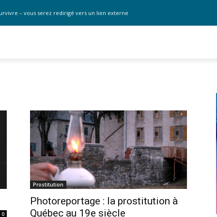
urvivre – vous serez redirigé vers un lien externe
Prostitution
Photoreportage : la prostitution à
Québec au 19e siècle
0