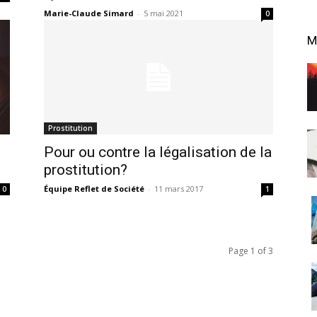
Marie-Claude Simard
-
5 mai 2021
0
M
Prostitution
Pour ou contre la légalisation de la
prostitution?
Équipe Reflet de Société
-
11 mars 2017
0
1
Page 1 of 3