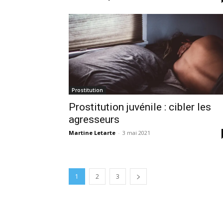
Prostitution
Prostitution juvénile : cibler les
agresseurs
Martine Letarte
-
3 mai 2021
1
2
3