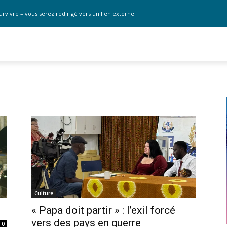
urvivre – vous serez redirigé vers un lien externe
Culture
« Papa doit partir » : l’exil forcé
vers des pays en guerre
0