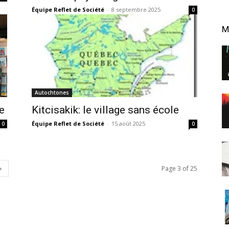
Équipe Reflet de Société
-
8 septembre 2025
0
M
Autochtones
re
Kitcisakik: le village sans école
Équipe Reflet de Société
-
15 août 2025
0
0
Page 3 of 25