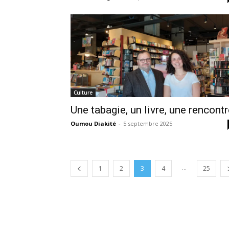
Culture
Une tabagie, un livre, une rencont
Oumou Diakité
-
5 septembre 2025
...
1
2
3
4
25