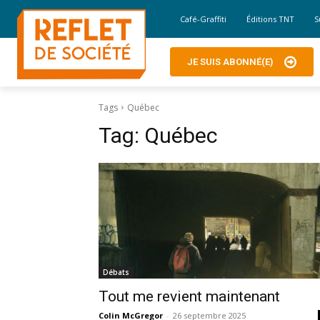
Café-Graffiti
Éditions TNT
S
JE SUIS ABONNÉ(E)
Tags
Québec
Tag:
Québec
Débats
Tout me revient maintenant
Colin McGregor
-
26 septembre 2025