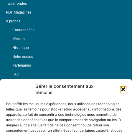
Table rondes
PDF Magazines
À propos
Coordonnées
Mission
Historique
Notre équipe
Partenaires
FAQ
Gérer le consentement aux
Offre d’emploi
témoins
Conditions générales
Pour offrir les meilleures expériences, nous utilisons des technologies
telles que les témoins pour stocker et/ou accéder aux informations des
appareils. Le fait de consentir à ces technologies nous permettra de
Nous Suivre
traiter des données telles que le comportement de navigation ou les ID
uniques sur ce site. Le fait de ne pas consentir ou de retirer son
consentement peut avoir un effet négatif sur certaines caractéristiques