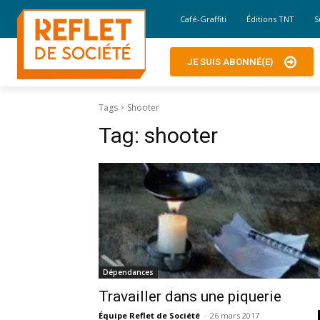
Café-Graffiti
Éditions TNT
S
JE SUIS ABONNÉ(E)
Tags
Shooter
Tag:
shooter
Dépendances
Travailler dans une piquerie
Équipe Reflet de Société
-
26 mars 2017