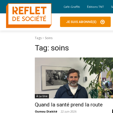
Café-Graffiti
Éditions TNT
S
JE SUIS ABONNÉ(E)
Tags
Soins
Tag:
soins
À La Une
Quand la santé prend la route
Oumou Diakité
-
22 juin 2026