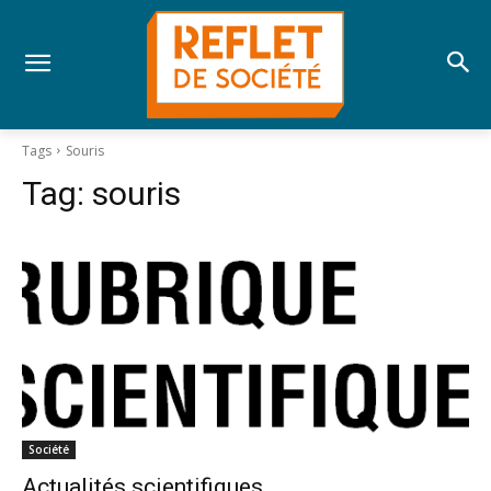
Tags
Souris
Tag:
souris
Société
Actualités scientifiques