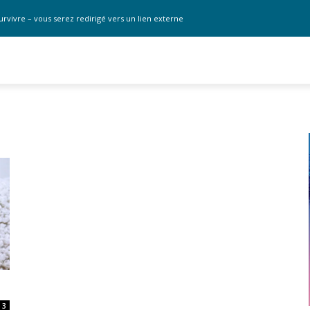
urvivre – vous serez redirigé vers un lien externe
3