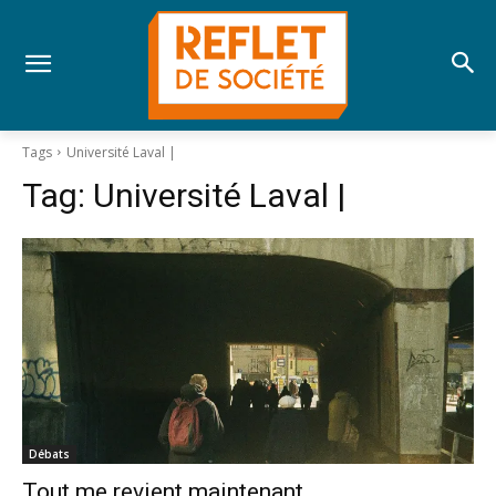
Tags
Université Laval |
Tag:
Université Laval |
Débats
Tout me revient maintenant