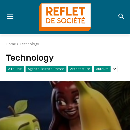
Home
Technology
Technology
À La Une
Agence Science-Presse
Architecture
Auteurs