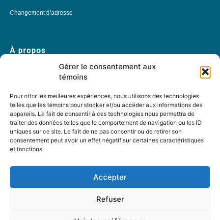
Changement d’adresse
À propos
Gérer le consentement aux
Accueil
témoins
Archives
Table rondes
Pour offrir les meilleures expériences, nous utilisons des technologies
telles que les témoins pour stocker et/ou accéder aux informations des
PDF Magazines
appareils. Le fait de consentir à ces technologies nous permettra de
traiter des données telles que le comportement de navigation ou les ID
À propos
uniques sur ce site. Le fait de ne pas consentir ou de retirer son
Coordonnées
consentement peut avoir un effet négatif sur certaines caractéristiques
et fonctions.
Mission
Historique
Accepter
Notre équipe
Refuser
Partenaires
FAQ