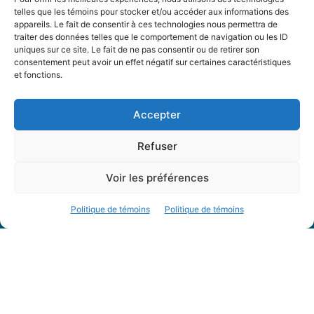
telles que les témoins pour stocker et/ou accéder aux informations des
réservé aux personnes qui sont abonnés. Vous pouvez vous réabonner
appareils. Le fait de consentir à ces technologies nous permettra de
pour…
traiter des données telles que le comportement de navigation ou les ID
uniques sur ce site. Le fait de ne pas consentir ou de retirer son
le
Real Flibotte
Les dessous du recyclage
consentement peut avoir un effet négatif sur certaines caractéristiques
22 janvier 2025
et fonctions.
Bonjour J'essaie de lire un article et à chaque fois que je clique sur
l'article, ça ne s'ouvre pas. Ça…
Accepter
Refuser
Voir les préférences
Politique de témoins
Politique de témoins
Un regard différent
Abonnement
Abonnez-vous