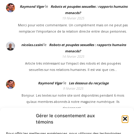
le
Raymond Viger
Robots et poupées sexuelles : rapports humains
menacés?
19 février 2025
Merci pour votre commentaire. Un complément mais on ne peut pas
remplacer l'importance de la relation directe entre deux personnes.
le
nicolas.casini
Robots et poupées sexuelles : rapports humains
menacés?
14 février 2025
Article très intéressant sur l’impact des robots et des poupées
sexuelles sur nos relations humaines. Il est vrai que ces…
le
Raymond Viger
Les dessous du recyclage
9 février 2025
Bonjour. Les textes sur notre site sont disponibles pendant 6 mois
qu'aux membres abonnés à notre magazine numérique. Ils
deviennent…
Gérer le consentement aux
le
Danielle Simard
Les dessous du recyclage
témoins
23 janvier 2025
Pour offrir les meilleures expériences, nous utilisons des technologies
Malheureusement votre abonnement est terminé et ce contenu est