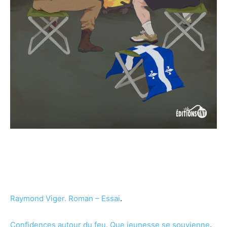
Raymond Viger.
Roman – Essai
.
Confidences autour du feu. Que jeunesse se souvienne
.