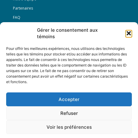
Partenaires
FAQ
Gérer le consentement aux
Offre d’emploi
témoins
Conditions générales
Pour offrir les meilleures expériences, nous utilisons des technologies
telles que les témoins pour stocker et/ou accéder aux informations des
appareils. Le fait de consentir à ces technologies nous permettra de
Nous Suivre
traiter des données telles que le comportement de navigation ou les ID
uniques sur ce site. Le fait de ne pas consentir ou de retirer son
consentement peut avoir un effet négatif sur certaines caractéristiques
et fonctions.
Contactez-nous :
journal@journaldelarue.ca
Accepter
12-3894 rue Sainte-Catherine Est,
Montréal, Qc, H1W 2G4
Refuser
TÉL : 514-256-9000
SANS-FRAIS : 1-877-256-9009
Voir les préférences