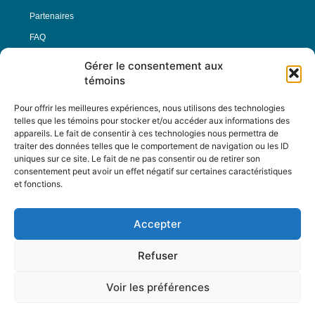
Partenaires
FAQ
Gérer le consentement aux
Offre d’emploi
témoins
Conditions générales
Pour offrir les meilleures expériences, nous utilisons des technologies
telles que les témoins pour stocker et/ou accéder aux informations des
appareils. Le fait de consentir à ces technologies nous permettra de
Nous Suivre
traiter des données telles que le comportement de navigation ou les ID
uniques sur ce site. Le fait de ne pas consentir ou de retirer son
consentement peut avoir un effet négatif sur certaines caractéristiques
et fonctions.
Contactez-nous :
journal@journaldelarue.ca
Accepter
12-3894 rue Sainte-Catherine Est,
Montréal, Qc, H1W 2G4
Refuser
TÉL : 514-256-9000
SANS-FRAIS : 1-877-256-9009
Voir les préférences