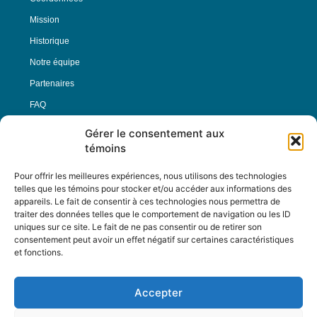
Mission
Historique
Notre équipe
Partenaires
FAQ
Gérer le consentement aux
Offre d’emploi
témoins
Conditions générales
Pour offrir les meilleures expériences, nous utilisons des technologies
telles que les témoins pour stocker et/ou accéder aux informations des
appareils. Le fait de consentir à ces technologies nous permettra de
Nous Suivre
traiter des données telles que le comportement de navigation ou les ID
uniques sur ce site. Le fait de ne pas consentir ou de retirer son
consentement peut avoir un effet négatif sur certaines caractéristiques
et fonctions.
Contactez-nous :
journal@journaldelarue.ca
Accepter
12-3894 rue Sainte-Catherine Est,