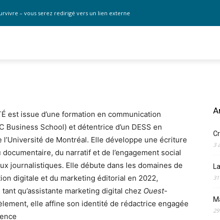
urvivre – vous serez redirigé vers un lien externe
A
 est issue d’une formation en communication
GC Business School) et détentrice d’un DESS en
Cr
 l’Université de Montréal. Elle développe une écriture
3 
u documentaire, du narratif et de l’engagement social
ux journalistiques. Elle débute dans les domaines de
La
on digitale et du marketing éditorial en 2022,
31
tant qu’assistante marketing digital chez
Ouest-
M
lèlement, elle affine son identité de rédactrice engagée
29
gence