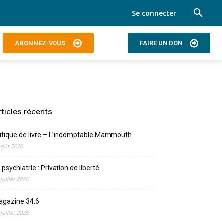
Se connecter
ABONNEZ-VOUS
FAIRE UN DON
rticles récents
itique de livre – L’indomptable Mammouth
août 2026
 psychiatrie : Privation de liberté
 juillet 2026
agazine 34.6
 juillet 2026