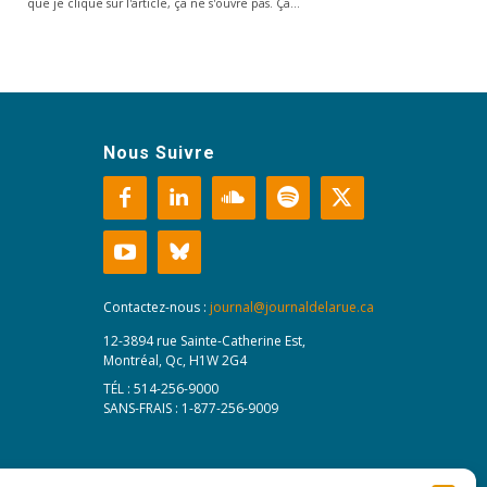
que je clique sur l'article, ça ne s'ouvre pas. Ça…
Nous Suivre
Contactez-nous :
journal@journaldelarue.ca
12-3894 rue Sainte-Catherine Est,
Montréal, Qc, H1W 2G4
TÉL : 514-256-9000
SANS-FRAIS : 1-877-256-9009