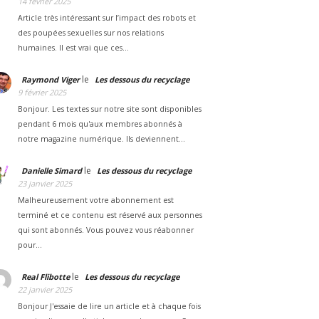
14 février 2025
Article très intéressant sur l’impact des robots et
des poupées sexuelles sur nos relations
humaines. Il est vrai que ces…
le
Raymond Viger
Les dessous du recyclage
9 février 2025
Bonjour. Les textes sur notre site sont disponibles
pendant 6 mois qu'aux membres abonnés à
notre magazine numérique. Ils deviennent…
le
Danielle Simard
Les dessous du recyclage
23 janvier 2025
Malheureusement votre abonnement est
terminé et ce contenu est réservé aux personnes
qui sont abonnés. Vous pouvez vous réabonner
pour…
le
Real Flibotte
Les dessous du recyclage
22 janvier 2025
Bonjour J'essaie de lire un article et à chaque fois