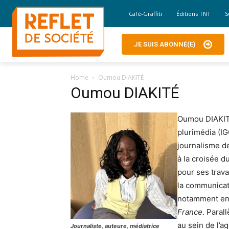
Café-Graffiti
Éditions TNT
S
JE SUIS ABONNÉ(E)
Home
Oumou DIAKITÉ
Oumou DIAKITÉ
Oumou DIAKITÉ
plurimédia (I
journalisme de
à la croisée d
pour ses trava
la communicati
notamment en 
France
. Paral
au sein de l’a
Journaliste, auteure, médiatrice