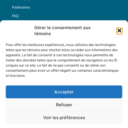
Partenaires
FAQ
Gérer le consentement aux
Offre d’emploi
témoins
Conditions générales
Pour offrir les meilleures expériences, nous utilisons des technologies
telles que les témoins pour stocker et/ou accéder aux informations des
appareils. Le fait de consentir à ces technologies nous permettra de
Nous Suivre
traiter des données telles que le comportement de navigation ou les ID
uniques sur ce site. Le fait de ne pas consentir ou de retirer son
consentement peut avoir un effet négatif sur certaines caractéristiques
et fonctions.
Contactez-nous :
journal@journaldelarue.ca
Accepter
12-3894 rue Sainte-Catherine Est,
Montréal, Qc, H1W 2G4
Refuser
TÉL : 514-256-9000
SANS-FRAIS : 1-877-256-9009
Voir les préférences