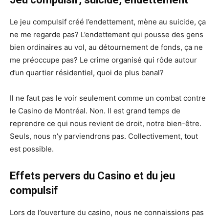
Le jeu compulsif créé l’endettement, mène au suicide, ça
ne me regarde pas? L’endettement qui pousse des gens
bien ordinaires au vol, au détournement de fonds, ça ne
me préoccupe pas? Le crime organisé qui rôde autour
d’un quartier résidentiel, quoi de plus banal?
Il ne faut pas le voir seulement comme un combat contre
le Casino de Montréal. Non. Il est grand temps de
reprendre ce qui nous revient de droit, notre bien-être.
Seuls, nous n’y parviendrons pas. Collectivement, tout
est possible.
Effets pervers du Casino et du jeu
compulsif
Lors de l’ouverture du casino, nous ne connaissions pas