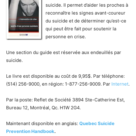
suicide. Il permet d’aider les proches à
reconnaître les signes avant-coureur
du suicide et de déterminer qu’est-ce
qui peut être fait pour soutenir la
personne en crise.
Une section du guide est réservée aux endeuillés par
suicide.
Le livre est disponible au coût de 9,95$. Par téléphone:
(514) 256-9000, en région: 1-877-256-9009. Par
Internet
.
Par la poste: Reflet de Société 3894 Ste-Catherine Est,
Bureau 12, Montréal, Qc. H1W 2G4.
Maintenant disponible en anglais:
Quebec Suicide
Prevention Handbook
.