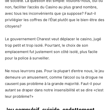
de société. La question est simple: voulons-nous, oui ou
non, faciliter l’accès du Casino au plus grand nombre,
avec tous les inconvénients que ça suppose? Faut-il
privilégier les coffres de l’État plutôt que le bien-être des
citoyens?
Le gouvernement Charest veut déplacer le casino, jugé
trop petit et trop isolé. Pourtant, le choix de son
emplacement fut justement son côté isolé, plus facile
pour la police à surveiller.
Ne nous leurrons pas. Pour la plupart d’entre nous, le jeu
demeure un amusement, comme l’alcool ou la drogue ne
causent pas problème à la grande majorité. Faut-il pour
autant se draper dans notre insensibilité et se dire «c’est
leur problème?»
Jeu compulsif, suicide, endettement