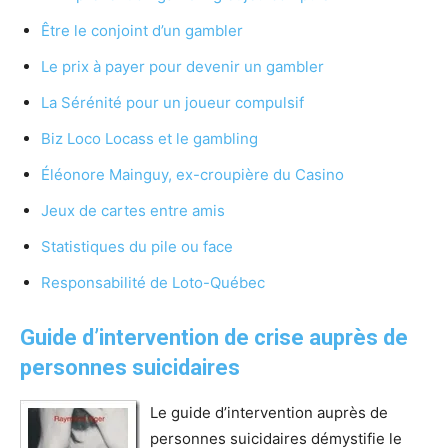
Être le conjoint d’un gambler
Le prix à payer pour devenir un gambler
La Sérénité pour un joueur compulsif
Biz Loco Locass et le gambling
Éléonore Mainguy, ex-croupière du Casino
Jeux de cartes entre amis
Statistiques du pile ou face
Responsabilité de Loto-Québec
Guide d’intervention de crise auprès de
personnes suicidaires
Le guide d’intervention auprès de
personnes suicidaires démystifie le