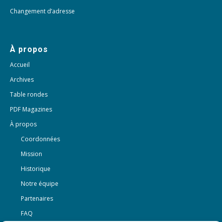
Changement d’adresse
À propos
Accueil
Archives
Table rondes
PDF Magazines
À propos
Coordonnées
Mission
Historique
Notre équipe
Partenaires
FAQ