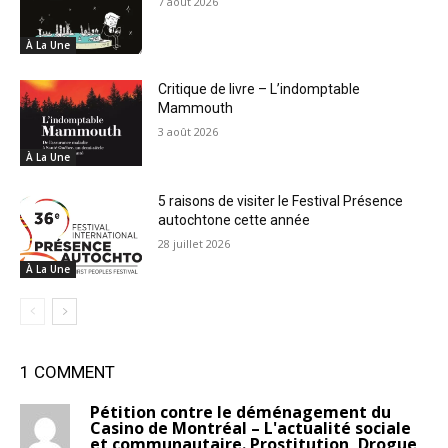
7 août 2026
À La Une
Critique de livre – L’indomptable
Mammouth
3 août 2026
À La Une
5 raisons de visiter le Festival Présence
autochtone cette année
28 juillet 2026
À La Une
1 COMMENT
Pétition contre le déménagement du
Casino de Montréal – L'actualité sociale
et communautaire. Prostitution, Drogue,