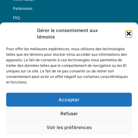
Partenaires
FAQ
Gérer le consentement aux
Offre d’emploi
témoins
Conditions générales
Pour offrir les meilleures expériences, nous utilisons des technologies
telles que les témoins pour stocker et/ou accéder aux informations des
appareils. Le fait de consentir à ces technologies nous permettra de
Nous Suivre
traiter des données telles que le comportement de navigation ou les ID
uniques sur ce site. Le fait de ne pas consentir ou de retirer son
consentement peut avoir un effet négatif sur certaines caractéristiques
et fonctions.
Contactez-nous :
journal@journaldelarue.ca
Accepter
12-3894 rue Sainte-Catherine Est,
Montréal, Qc, H1W 2G4
Refuser
TÉL : 514-256-9000
SANS-FRAIS : 1-877-256-9009
Voir les préférences