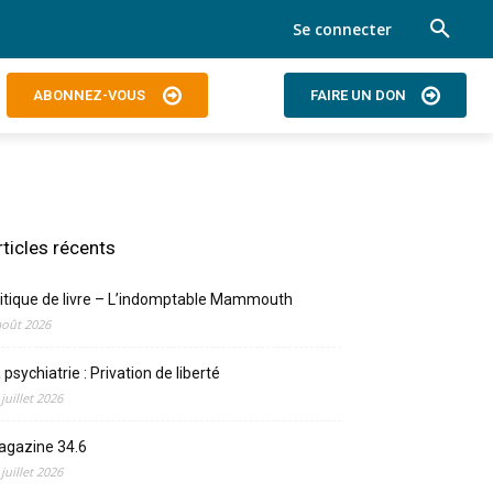
Se connecter
ABONNEZ-VOUS
FAIRE UN DON
rticles récents
itique de livre – L’indomptable Mammouth
août 2026
 psychiatrie : Privation de liberté
 juillet 2026
agazine 34.6
 juillet 2026