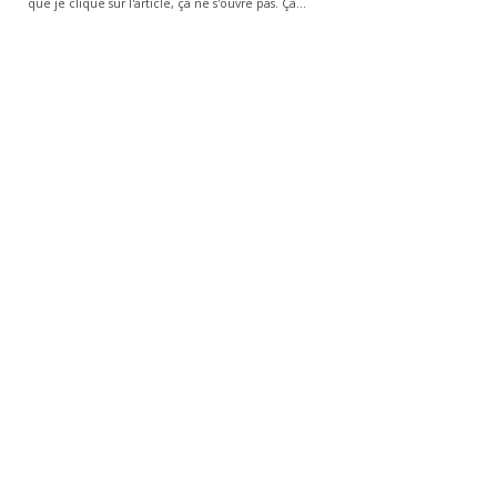
que je clique sur l'article, ça ne s'ouvre pas. Ça…