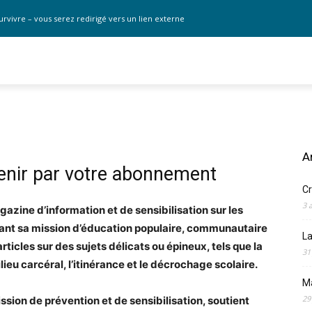
urvivre – vous serez redirigé vers un lien externe
A
enir par votre abonnement
Cr
3 
azine d’information et de sensibilisation sur les
ant sa mission d’éducation populaire, communautaire
La
rticles sur des sujets délicats ou épineux, tels que la
31
eu carcéral, l’itinérance et le décrochage scolaire.
M
29
ssion de prévention et de sensibilisation, soutient