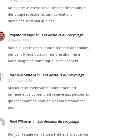
14 février 2025
Article très intéressant sur l’impact des robots et
des poupées sexuelles sur nos relations
humaines. Il est vrai que ces…
le
Raymond Viger
Les dessous du recyclage
9 février 2025
Bonjour. Les textes sur notre site sont disponibles
pendant 6 mois qu'aux membres abonnés à
notre magazine numérique. Ils deviennent…
le
Danielle Simard
Les dessous du recyclage
23 janvier 2025
Malheureusement votre abonnement est
terminé et ce contenu est réservé aux personnes
qui sont abonnés. Vous pouvez vous réabonner
pour…
le
Real Flibotte
Les dessous du recyclage
22 janvier 2025
Bonjour J'essaie de lire un article et à chaque fois