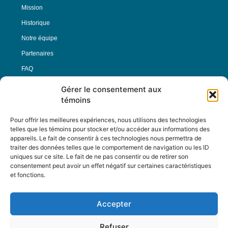
Mission
Historique
Notre équipe
Partenaires
FAQ
Gérer le consentement aux
Offre d’emploi
témoins
Conditions générales
Pour offrir les meilleures expériences, nous utilisons des technologies
telles que les témoins pour stocker et/ou accéder aux informations des
appareils. Le fait de consentir à ces technologies nous permettra de
Nous Suivre
traiter des données telles que le comportement de navigation ou les ID
uniques sur ce site. Le fait de ne pas consentir ou de retirer son
consentement peut avoir un effet négatif sur certaines caractéristiques
et fonctions.
Contactez-nous :
journal@journaldelarue.ca
Accepter
12-3894 rue Sainte-Catherine Est,
Montréal, Qc, H1W 2G4
Refuser