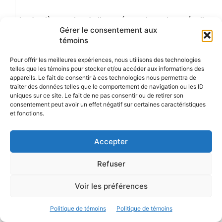
La dernière section du livre présente les artistes réguliers
Gérer le consentement aux
du Ste-Cath :
témoins
Amélie Prévost
Pour offrir les meilleures expériences, nous utilisons des technologies
telles que les témoins pour stocker et/ou accéder aux informations des
Andréanne Martin
appareils. Le fait de consentir à ces technologies nous permettra de
traiter des données telles que le comportement de navigation ou les ID
Angélique Duruisseau
uniques sur ce site. Le fait de ne pas consentir ou de retirer son
consentement peut avoir un effet négatif sur certaines caractéristiques
B.U.
et fonctions.
Catherine Dagenais
Accepter
Davy Boisvert
Refuser
Élizabeth Blouin-Brathwaite
Francis Leclerc
Voir les préférences
Gen Forest
Politique de témoins
Politique de témoins
Jennifer Tessier et Ted Stilles