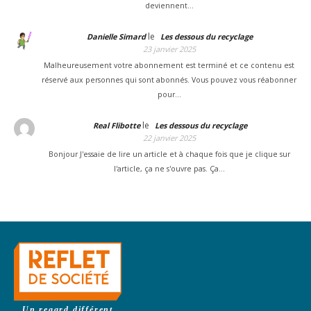
deviennent…
le
Danielle Simard
Les dessous du recyclage
23 janvier 2025
Malheureusement votre abonnement est terminé et ce contenu est
réservé aux personnes qui sont abonnés. Vous pouvez vous réabonner
pour…
le
Real Flibotte
Les dessous du recyclage
22 janvier 2025
Bonjour J'essaie de lire un article et à chaque fois que je clique sur
l'article, ça ne s'ouvre pas. Ça…
Un regard différent