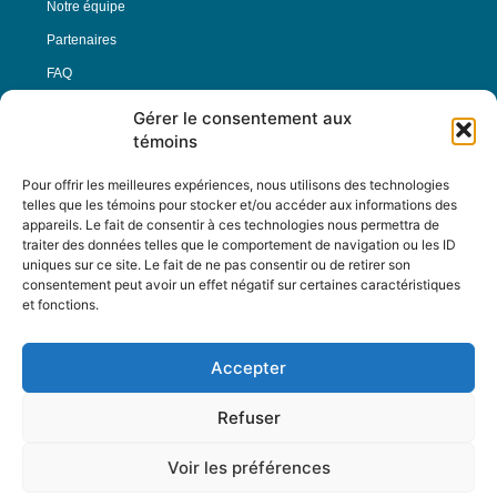
Notre équipe
Partenaires
FAQ
Gérer le consentement aux
Offre d’emploi
témoins
Conditions générales
Pour offrir les meilleures expériences, nous utilisons des technologies
telles que les témoins pour stocker et/ou accéder aux informations des
appareils. Le fait de consentir à ces technologies nous permettra de
Nous Suivre
traiter des données telles que le comportement de navigation ou les ID
uniques sur ce site. Le fait de ne pas consentir ou de retirer son
consentement peut avoir un effet négatif sur certaines caractéristiques
et fonctions.
Contactez-nous :
journal@journaldelarue.ca
Accepter
12-3894 rue Sainte-Catherine Est,
Montréal, Qc, H1W 2G4
Refuser
TÉL : 514-256-9000
SANS-FRAIS : 1-877-256-9009
Voir les préférences