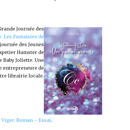
 Grande Journée des
e.
Les Fantaisies de
a journée des Jeunes
Papetier Hamster de
ue Baby Joliette. Une
ne entrepreneure de
tre librairie locale.
Viger.
Roman – Essai
.