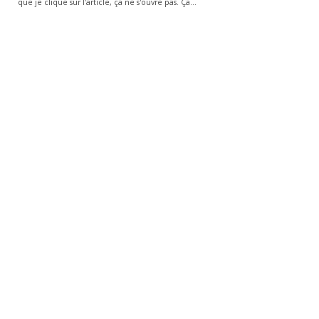
que je clique sur l'article, ça ne s'ouvre pas. Ça…