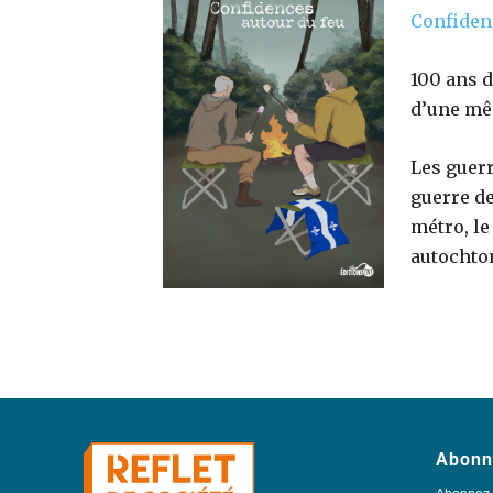
Confiden
100 ans d
d’une mê
Les guerr
guerre de
métro, le
autochton
Abonn