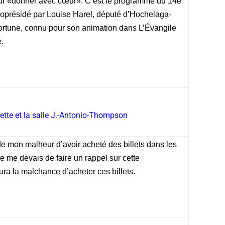
ur «donner avec cœur». C’est le programme du 14e
coprésidé par Louise Harel, député d’Hochelaga-
rtune, connu pour son animation dans L’Évangile
.
tte et la salle J.-Antonio-Thompson
de mon malheur d’avoir acheté des billets dans les
e me devais de faire un rappel sur cette
a la malchance d’acheter ces billets.