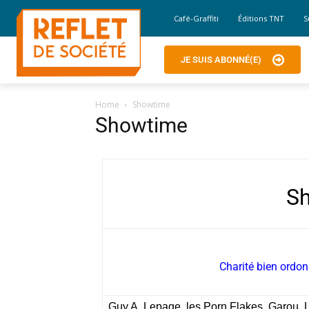
Café-Graffiti
Éditions TNT
S
JE SUIS ABONNÉ(E)
Home
Showtime
Showtime
S
Charité bien ordo
Guy A. Lepage, les Porn Flakes, Garou, 