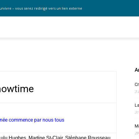
urvivre – vous serez redirigé vers un lien externe
A
Cr
howtime
3 
La
31
nnée commence par nous tous
M
29
Lulu Hughes, Martine St-Clair, Stéphane Rousseau,