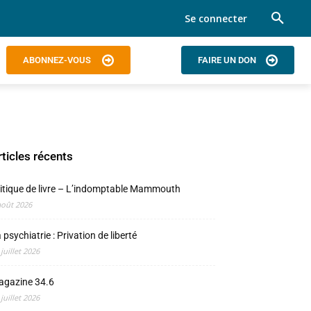
Se connecter
ABONNEZ-VOUS
FAIRE UN DON
rticles récents
itique de livre – L’indomptable Mammouth
août 2026
 psychiatrie : Privation de liberté
 juillet 2026
agazine 34.6
 juillet 2026