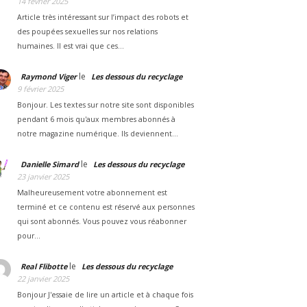
14 février 2025
Article très intéressant sur l’impact des robots et
des poupées sexuelles sur nos relations
humaines. Il est vrai que ces…
le
Raymond Viger
Les dessous du recyclage
9 février 2025
Bonjour. Les textes sur notre site sont disponibles
pendant 6 mois qu'aux membres abonnés à
notre magazine numérique. Ils deviennent…
le
Danielle Simard
Les dessous du recyclage
23 janvier 2025
Malheureusement votre abonnement est
terminé et ce contenu est réservé aux personnes
qui sont abonnés. Vous pouvez vous réabonner
pour…
le
Real Flibotte
Les dessous du recyclage
22 janvier 2025
Bonjour J'essaie de lire un article et à chaque fois