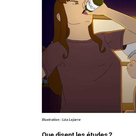
Illustration : Léa Lejarre
Que disent les études
?