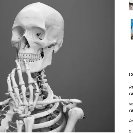
C
R
ra
ni
ra
R
Da