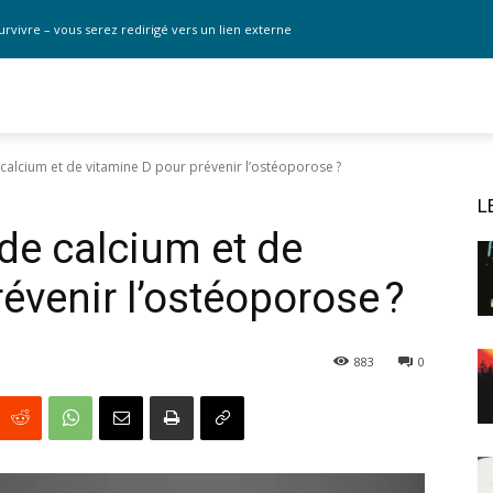
urvivre – vous serez redirigé vers un lien externe
alcium et de vitamine D pour prévenir l’ostéoporose ?
L
de calcium et de
évenir l’ostéoporose ?
883
0