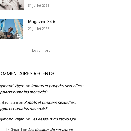
31 juillet 2026
Magazine 34.6
29 juillet 2026
Load more
OMMENTAIRES RÉCENTS
aymond Viger
Robots et poupées sexuelles :
on
pports humains menacés?
Robots et poupées sexuelles :
colas.casini
on
pports humains menacés?
aymond Viger
Les dessous du recyclage
on
Les dessous du recyclage
nielle Simard
on