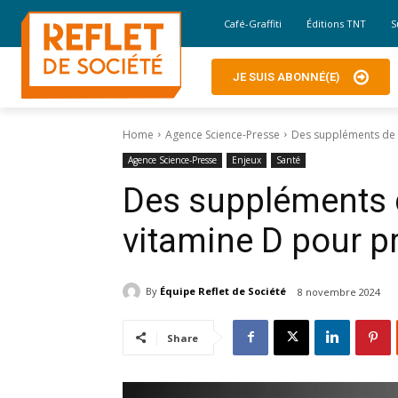
Café-Graffiti
Éditions TNT
S
JE SUIS ABONNÉ(E)
Home
Agence Science-Presse
Des suppléments de c
Agence Science-Presse
Enjeux
Santé
Des suppléments 
vitamine D pour pr
By
Équipe Reflet de Société
8 novembre 2024
Share