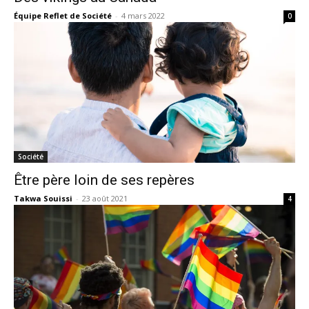
Équipe Reflet de Société
-
4 mars 2022
0
Société
Être père loin de ses repères
Takwa Souissi
-
23 août 2021
4