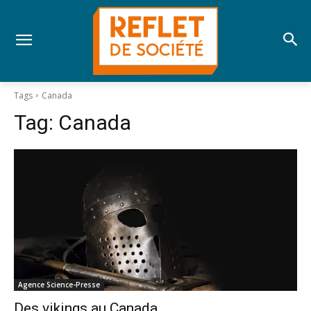
Tags
Canada
Tag:
Canada
Agence Science-Presse
Des vikings au Canada