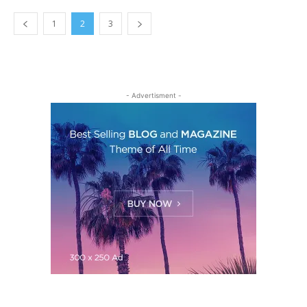
1
2
3
- Advertisment -