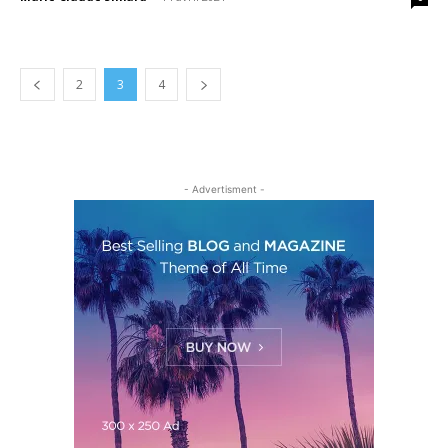
2
3
4
- Advertisment -