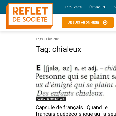
Café-Graffiti
Éditions TNT
S
JE SUIS ABONNÉ(E)
Tags
Chialeux
Tag:
chialeux
Capsules de français
Capsule de français : Quand le
français québécois joue au faise