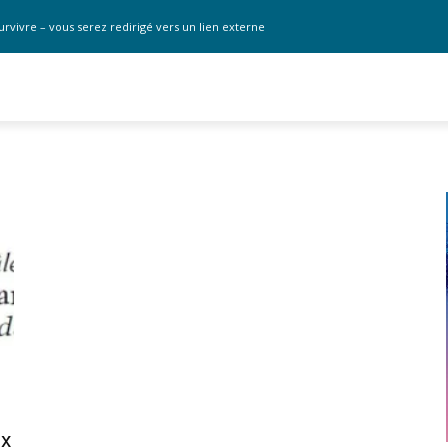
urvivre – vous serez redirigé vers un lien externe
ux