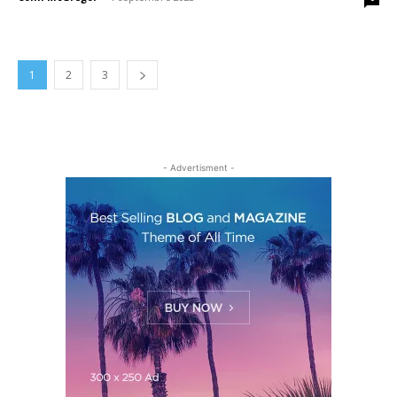
1
2
3
- Advertisment -