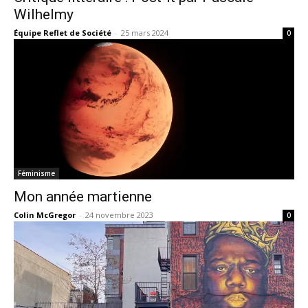
Wilhelmy
Équipe Reflet de Société
-
25 mars 2024
0
Féminisme
Mon année martienne
Colin McGregor
-
24 novembre 2023
0