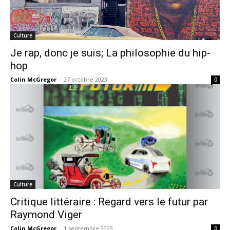
Culture
Je rap, donc je suis; La philosophie du hip-
hop
Colin McGregor
-
27 octobre 2023
0
Culture
Critique littéraire : Regard vers le futur par
Raymond Viger
Colin McGregor
-
1 septembre 2023
0