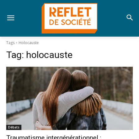
Tags
Holocauste
Tag:
holocauste
Débats
Traumatisme intergénérationnel :