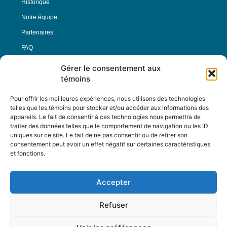
Historique
Notre équipe
Partenaires
FAQ
Gérer le consentement aux
Offre d’emploi
témoins
Conditions générales
Pour offrir les meilleures expériences, nous utilisons des technologies
telles que les témoins pour stocker et/ou accéder aux informations des
appareils. Le fait de consentir à ces technologies nous permettra de
Nous Suivre
traiter des données telles que le comportement de navigation ou les ID
uniques sur ce site. Le fait de ne pas consentir ou de retirer son
consentement peut avoir un effet négatif sur certaines caractéristiques
et fonctions.
Contactez-nous :
journal@journaldelarue.ca
Accepter
12-3894 rue Sainte-Catherine Est,
Montréal, Qc, H1W 2G4
Refuser
TÉL : 514-256-9000
SANS-FRAIS : 1-877-256-9009