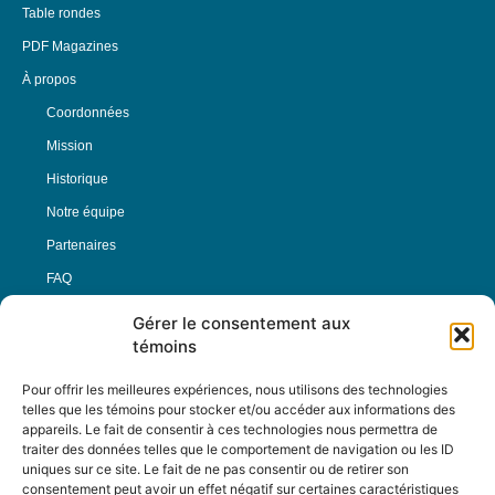
Table rondes
PDF Magazines
À propos
Coordonnées
Mission
Historique
Notre équipe
Partenaires
FAQ
Gérer le consentement aux
Offre d’emploi
témoins
Conditions générales
Pour offrir les meilleures expériences, nous utilisons des technologies
telles que les témoins pour stocker et/ou accéder aux informations des
appareils. Le fait de consentir à ces technologies nous permettra de
Nous Suivre
traiter des données telles que le comportement de navigation ou les ID
uniques sur ce site. Le fait de ne pas consentir ou de retirer son
consentement peut avoir un effet négatif sur certaines caractéristiques