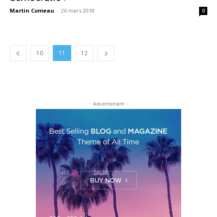
Martin Comeau
-
26 mars 2018
0
10
11
12
- Advertisment -