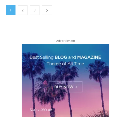
1
2
3
- Advertisment -