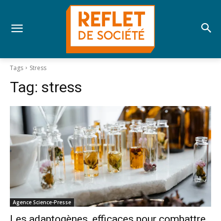
Tags
Stress
Tag:
stress
Agence Science-Presse
Les adaptogènes, efficaces pour combattre